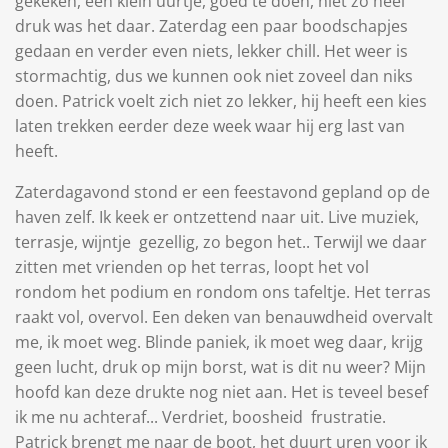
gekeken, een klein uurtje, goed te doen, niet zo heel
druk was het daar. Zaterdag een paar boodschapjes
gedaan en verder even niets, lekker chill. Het weer is
stormachtig, dus we kunnen ook niet zoveel dan niks
doen. Patrick voelt zich niet zo lekker, hij heeft een kies
laten trekken eerder deze week waar hij erg last van
heeft.
Zaterdagavond stond er een feestavond gepland op de
haven zelf. Ik keek er ontzettend naar uit. Live muziek,
terrasje, wijntje gezellig, zo begon het.. Terwijl we daar
zitten met vrienden op het terras, loopt het vol
rondom het podium en rondom ons tafeltje. Het terras
raakt vol, overvol. Een deken van benauwdheid overvalt
me, ik moet weg. Blinde paniek, ik moet weg daar, krijg
geen lucht, druk op mijn borst, wat is dit nu weer? Mijn
hoofd kan deze drukte nog niet aan. Het is teveel besef
ik me nu achteraf... Verdriet, boosheid frustratie.
Patrick brengt me naar de boot, het duurt uren voor ik