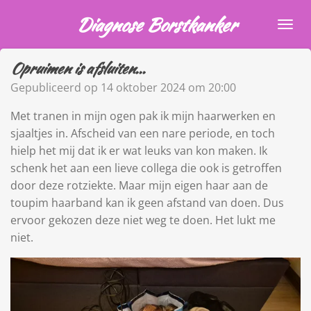
Ga
Diagnose Borstkanker
direct
naar
Opruimen is afsluiten...
de
hoofdinhoud
Gepubliceerd op 14 oktober 2024 om 20:00
Met tranen in mijn ogen pak ik mijn haarwerken en
sjaaltjes in. Afscheid van een nare periode, en toch
hielp het mij dat ik er wat leuks van kon maken. Ik
schenk het aan een lieve collega die ook is getroffen
door deze rotziekte. Maar mijn eigen haar aan de
toupim haarband kan ik geen afstand van doen. Dus
ervoor gekozen deze niet weg te doen. Het lukt me
niet.