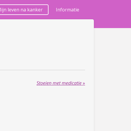
ijn leven na kanker
Informatie
Stoeien met medicatie
»