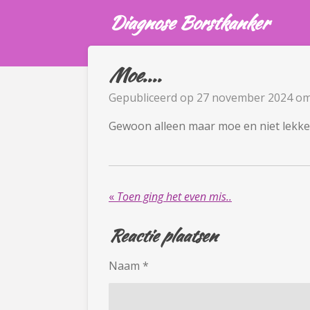
Ga
Diagnose Borstkanker
direct
naar
de
Moe....
hoofdinhoud
Gepubliceerd op 27 november 2024 om
Gewoon alleen maar moe en niet lekker
«
Toen ging het even mis..
Reactie plaatsen
Naam *