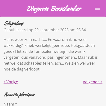
Ga
Diagnose Borstkanker
direct
naar
Slapeloos
de
hoofdinhoud
Gepubliceerd op 20 september 2025 om 05:34
Het is weer.zo'n nacht.... En waarom ik nu weer
wakker.lig? Ik heb werkelijk geen idee. Het.gaat.toch
goed? Het zal de Tamoxifen wel zijn, die was ik
vergeten, dus vanavond pas ingenomen.. Maar ruk is
het wel dat schaapjes tellen, ach... We zien wel weer
hoe de dag verloopt.
«
Vorige
Volgende
»
Reactie plaatsen
Naam *